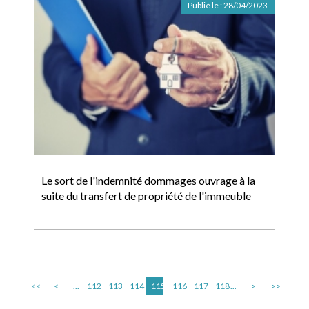
Publié le :
28/04/2023
Le sort de l'indemnité dommages ouvrage à la
suite du transfert de propriété de l'immeuble
<<
<
...
112
113
114
115
116
117
118
...
>
>>