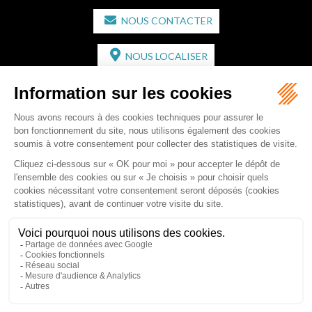
NOUS CONTACTER
NOUS LOCALISER
CABINET SECONDAIRE
2 bis Avenue de l'Europe
33350 ST MAGNE-DE-CASTILLON
Tél :
05 57 55 87 30
- Fax : 05 57 51 73 64
Email :
gaucher-piola@gaucher-piola-avocat.fr
NOUS CONTACTER
NOUS LOCALISER
Accueil
Équipe
Compétences
Rédactions
Contact