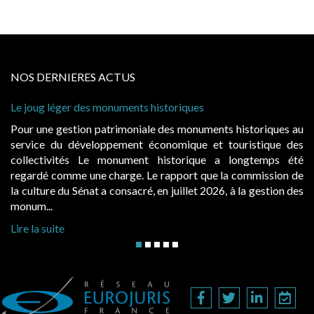
NOS DERNIERES ACTUS
s monuments historiques
Cabines de plage : le
à condition de les ass
 patrimoniale des monuments historiques au
Evocatrices des bai
loppement économique et touristique des
également un beau su
Le monument historique a longtemps été
public, elles donn
ne charge. Le rapport que la commission de
d’occupation. Saisies
t a consacré, en juillet 2026, à la gestion des
hausses, les juridictio
Lire la suite