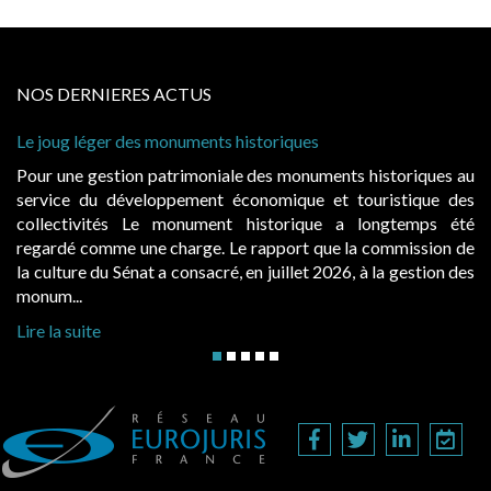
NOS DERNIERES ACTUS
Cabines de plage : le juge admet des redevances rev
à condition de les asseoir sur les « avantages procur
historiques au
Evocatrices des bains de mer, les cabanes de p
uristique des
également un beau sujet domanial. Installées sur 
ongtemps été
public, elles donnent lieu au paiement d’une 
 commission de
d’occupation. Saisies par des occupants contestant
 la gestion des
hausses, les juridictions administratives ont clarifié le
Lire la suite