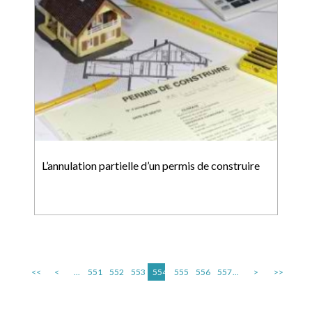
L’annulation partielle d’un permis de construire
<<
<
...
551
552
553
554
555
556
557
...
>
>>