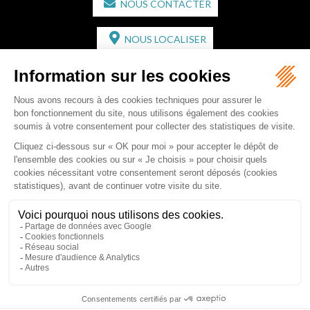
NOUS CONTACTER
NOUS LOCALISER
CABINET SECONDAIRE
2 bis Avenue de l'Europe
33350 ST MAGNE-DE-CASTILLON
Tél :
05 57 55 87 30
- Fax : 05 57 51 73 64
Email :
gaucher-piola@gaucher-piola-avocat.fr
NOUS CONTACTER
NOUS LOCALISER
Accueil
Équipe
Compétences
Rédactions
Contact
RDV en ligne
Honoraires
Plan du site
Mentions légales
Articles