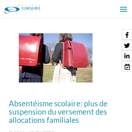
Ouv
le
men
Absentéisme scolaire: plus de
suspension du versement des
allocations familiales