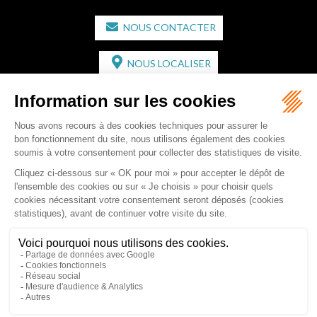
NOUS CONTACTER
NOUS LOCALISER
CABINET SECONDAIRE
2 bis Avenue de l'Europe
33350 ST MAGNE-DE-CASTILLON
Tél :
05 57 55 87 30
- Fax : 05 57 51 73 64
Email :
gaucher-piola@gaucher-piola-avocat.fr
NOUS CONTACTER
NOUS LOCALISER
Accueil
Équipe
Compétences
Rédactions
Contact