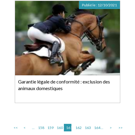
Publié le :
12/10/2021
Garantie légale de conformité : exclusion des
animaux domestiques
<<
<
...
158
159
160
161
162
163
164
...
>
>>