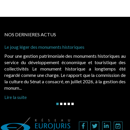
NOS DERNIERES ACTUS
riques
Cabines de plage : le juge admet des r
à condition de les asseoir sur les « ava
s monuments historiques au
Evocatrices des bains de mer, les 
mique et touristique des
également un beau sujet domanial. Ins
torique a longtemps été
public, elles donnent lieu au paie
pport que la commission de
d’occupation. Saisies par des occupan
uillet 2026, à la gestion des
hausses, les juridictions administratives 
Lire la suite