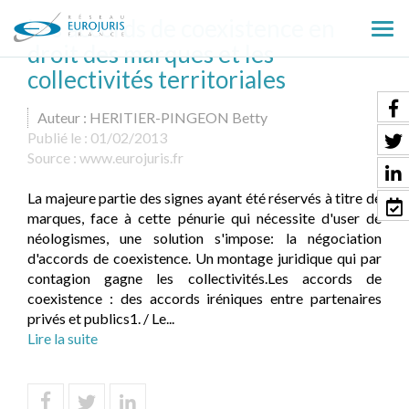
Les accords de coexistence en
Ouv
droit des marques et les
le
collectivités territoriales
men
Auteur : HERITIER-PINGEON Betty
Publié le :
01/02/2013
Source :
www.eurojuris.fr
La majeure partie des signes ayant été réservés à titre de
marques, face à cette pénurie qui nécessite d'user de
néologismes, une solution s'impose: la négociation
d'accords de coexistence. Un montage juridique qui par
contagion gagne les collectivités.Les accords de
coexistence : des accords iréniques entre partenaires
privés et publics1. / Le...
Lire la suite