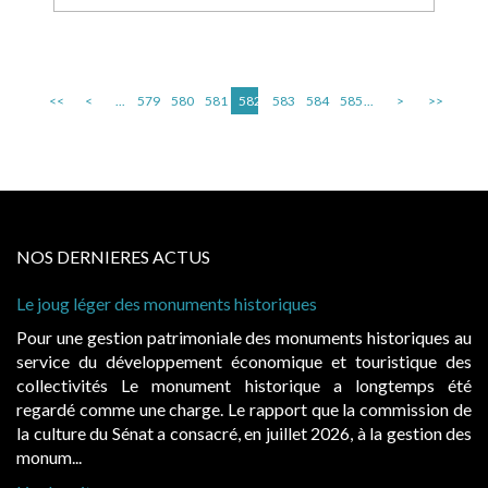
<<
<
...
579
580
581
582
583
584
585
...
>
>>
NOS DERNIERES ACTUS
Le joug léger des monuments historiques
Pour une gestion patrimoniale des monuments historiques au
service du développement économique et touristique des
collectivités Le monument historique a longtemps été
regardé comme une charge. Le rapport que la commission de
la culture du Sénat a consacré, en juillet 2026, à la gestion des
monum...