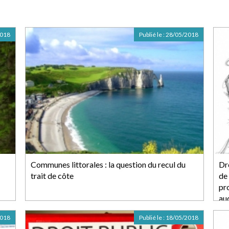
2018
Publié le :
28/05/2018
Communes littorales : la question du recul du
Dro
trait de côte
de 
pr
au
2018
Publié le :
18/05/2018