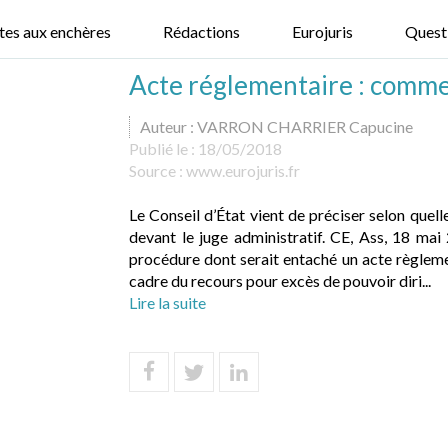
tes aux enchères
Rédactions
Eurojuris
Quest
Acte réglementaire : commen
Auteur : VARRON CHARRIER Capucine
Publié le :
18/05/2018
Source :
www.eurojuris.fr
Le Conseil d’État vient de préciser selon quel
devant le juge administratif. CE, Ass, 18 m
procédure dont serait entaché un acte règleme
cadre du recours pour excès de pouvoir diri...
Lire la suite