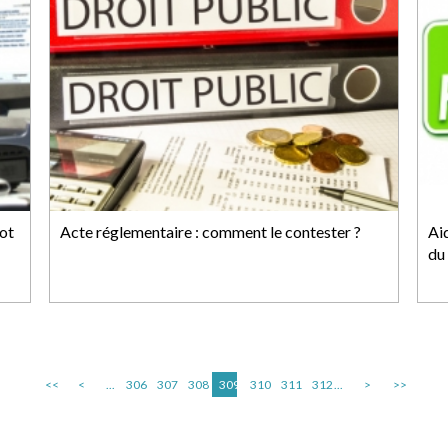
ot
Acte réglementaire : comment le contester ?
Aid
du
<<
<
...
306
307
308
309
310
311
312
...
>
>>