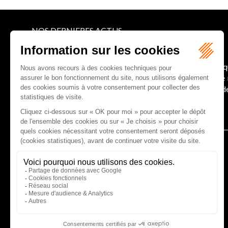
NOS DERNIERES ACTUS
Le joug léger des monuments historiques
Pour une gestion patrimoniale des monuments histori
collectivités Le monument historique a longtemps ét
culture du Sénat a consacré, en juillet 2026, à la gestion 
Lire la suite
CABINET D'AVOCATS GAUCHER-PIOLA
20 avenue Galliéni - 33500 LIBOURNE
Tél :
05 57 55 87 30
- Fax : 05 57 51 73 64
Email :
gaucher-piola@gaucher-piola-avocat.fr
NOUS CONTACTER
NOUS LOCALISER