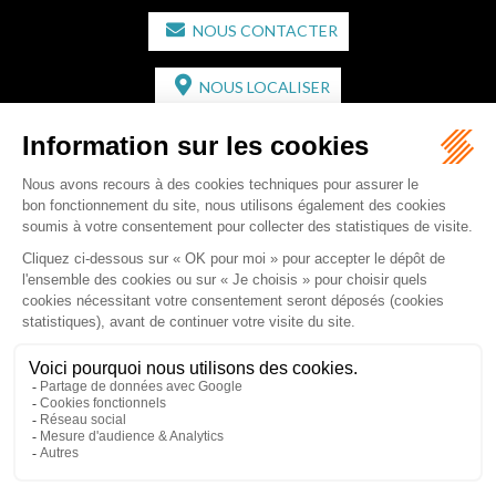
NOUS CONTACTER
NOUS LOCALISER
CABINET SECONDAIRE
2 bis Avenue de l'Europe
33350 ST MAGNE-DE-CASTILLON
Tél :
05 57 55 87 30
- Fax : 05 57 51 73 64
Email :
gaucher-piola@gaucher-piola-avocat.fr
NOUS CONTACTER
NOUS LOCALISER
Accueil
Équipe
Compétences
Rédactions
Contact
RDV en ligne
Honoraires
Plan du site
Mentions légales
Articles