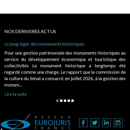
NOS DERNIERES ACTUS
 historiques
Cabines de plage : le juge admet
à condition de les asseoir sur les
ale des monuments historiques au
Evocatrices des bains de mer,
économique et touristique des
également un beau sujet domania
t historique a longtemps été
public, elles donnent lieu a
Le rapport que la commission de
d’occupation. Saisies par des oc
, en juillet 2026, à la gestion des
hausses, les juridictions administra
Lire la suite