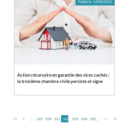
Publié le :
14/02/2023
Action récursoire en garantie des vices cachés :
la troisième chambre civile persiste et signe
<<
<
...
119
120
121
122
123
124
125
...
>
>>