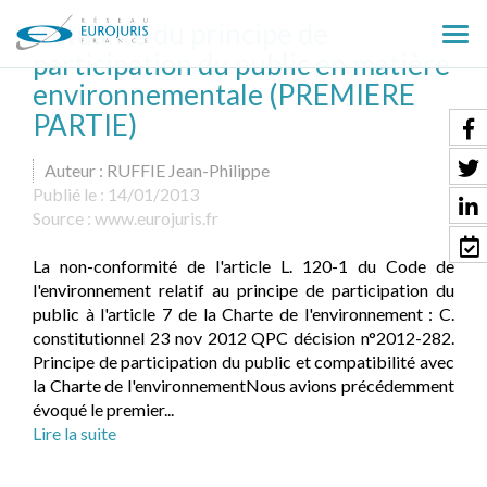
Actualité du principe de
Ouv
participation du public en matière
le
environnementale (PREMIERE
men
PARTIE)
Auteur : RUFFIE Jean-Philippe
Publié le :
14/01/2013
Source :
www.eurojuris.fr
La non-conformité de l'article L. 120-1 du Code de
l'environnement relatif au principe de participation du
public à l'article 7 de la Charte de l'environnement : C.
constitutionnel 23 nov 2012 QPC décision n°2012-282.
Principe de participation du public et compatibilité avec
la Charte de l'environnementNous avions précédemment
évoqué le premier...
Lire la suite