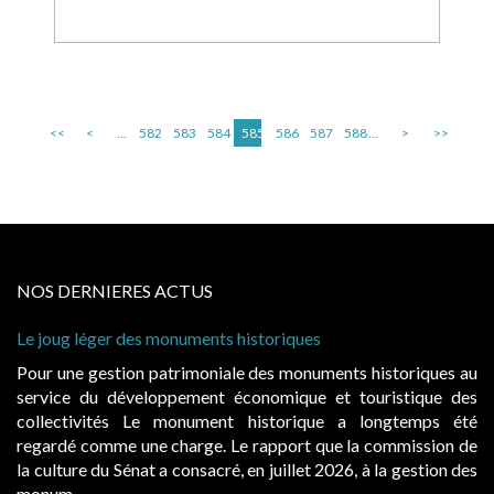
<<
<
...
582
583
584
585
586
587
588
...
>
>>
NOS DERNIERES ACTUS
Le joug léger des monuments historiques
Pour une gestion patrimoniale des monuments historiques au
service du développement économique et touristique des
collectivités Le monument historique a longtemps été
regardé comme une charge. Le rapport que la commission de
la culture du Sénat a consacré, en juillet 2026, à la gestion des
monum...