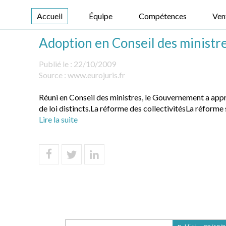
Accueil
Équipe
Compétences
Ven
Adoption en Conseil des ministres
Publié le :
22/10/2009
Source :
www.eurojuris.fr
Réuni en Conseil des ministres, le Gouvernement a appro
de loi distincts.La réforme des collectivitésLa réforme 
Lire la suite