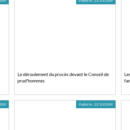
2009
Publié le :
23/10/2009
Le déroulement du procès devant le Conseil de
Les
prud'hommes
fam
2009
Publié le :
22/10/2009