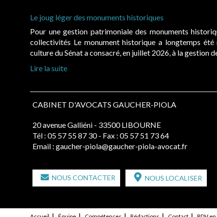
Le joug léger des monuments historiques
Pour une gestion patrimoniale des monuments histori
collectivités Le monument historique a longtemps ét
culture du Sénat a consacré, en juillet 2026, à la gestion 
Lire la suite
CABINET D'AVOCATS GAUCHER-PIOLA
20 avenue Galliéni - 33500 LIBOURNE
Tél :
05 57 55 87 30
- Fax : 05 57 51 73 64
Email :
gaucher-piola@gaucher-piola-avocat.fr
NOUS CONTACTER
NOUS LOCALISER
Accueil
Équipe
Compétences
Rédactions
Contact
RDV en 