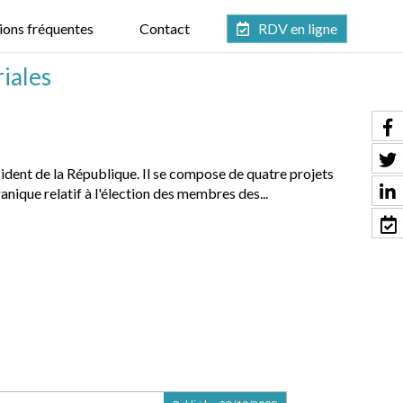
ions fréquentes
Contact
RDV en ligne
riales
sident de la République. Il se compose de quatre projets
anique relatif à l'élection des membres des...