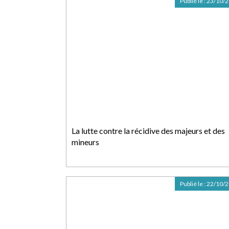
Publié le :
23/10/
La lutte contre la récidive des majeurs et des
mineurs
Publié le :
22/10/