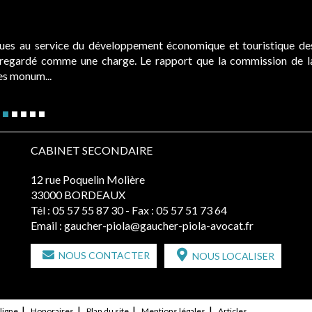
ques au service du développement économique et touristique de
é regardé comme une charge. Le rapport que la commission de l
des monum...
CABINET SECONDAIRE
12 rue Poquelin Molière
33000 BORDEAUX
Tél :
05 57 55 87 30
- Fax : 05 57 51 73 64
Email :
gaucher-piola@gaucher-piola-avocat.fr
NOUS CONTACTER
NOUS LOCALISER
ligne
Honoraires
Plan du site
Mentions légales
Articles