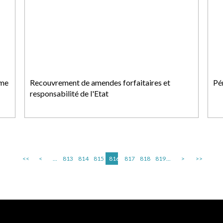
rme
Recouvrement de amendes forfaitaires et
Pé
responsabilité de l'Etat
<<
<
...
813
814
815
816
817
818
819
...
>
>>