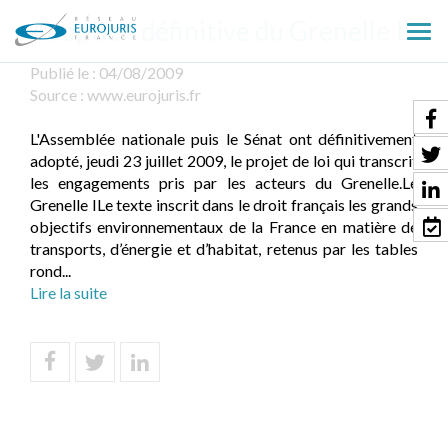
Adoption définitive du Grenelle I
Ouv
le
Publié le :
04/08/2009
men
Source :
www.eurojuris.fr
L'Assemblée nationale puis le Sénat ont définitivement
adopté, jeudi 23 juillet 2009, le projet de loi qui transcrit
les engagements pris par les acteurs du Grenelle.Le
Grenelle ILe texte inscrit dans le droit français les grands
objectifs environnementaux de la France en matière de
transports, d’énergie et d’habitat, retenus par les tables
rond...
Lire la suite