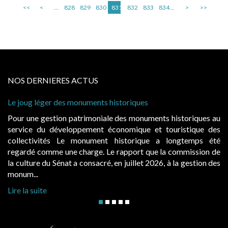
<<
<
...
828
829
830
831
832
833
834
...
>
>>
NOS DERNIERES ACTUS
Le joug léger des monuments historiques
Pour une gestion patrimoniale des monuments historiques au
service du développement économique et touristique des
collectivités Le monument historique a longtemps été
regardé comme une charge. Le rapport que la commission de
la culture du Sénat a consacré, en juillet 2026, à la gestion des
monum...
Lire la suite