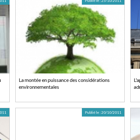
2011
Publié le :
25/10/2011
u
La montée en puissance des considérations
L'a
environnementales
ad
2011
Publié le :
20/10/2011