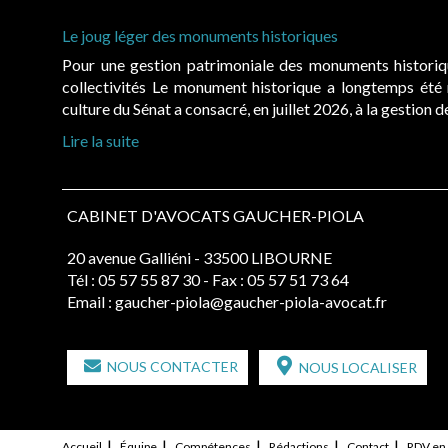
Le joug léger des monuments historiques
Pour une gestion patrimoniale des monuments histori
collectivités Le monument historique a longtemps ét
culture du Sénat a consacré, en juillet 2026, à la gestion 
Lire la suite
CABINET D'AVOCATS GAUCHER-PIOLA
20 avenue Galliéni - 33500 LIBOURNE
Tél :
05 57 55 87 30
- Fax : 05 57 51 73 64
Email :
gaucher-piola@gaucher-piola-avocat.fr
NOUS CONTACTER
NOUS LOCALISER
Accueil
Équipe
Compétences
Rédactions
Contact
RDV en 