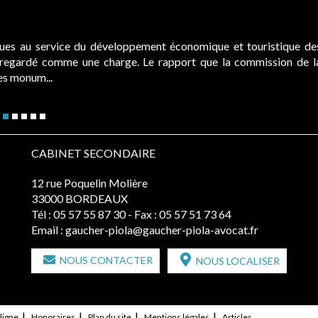
ques au service du développement économique et touristique de
é regardé comme une charge. Le rapport que la commission de l
des monum...
CABINET SECONDAIRE
12 rue Poquelin Molière
33000 BORDEAUX
Tél :
05 57 55 87 30
- Fax : 05 57 51 73 64
Email :
gaucher-piola@gaucher-piola-avocat.fr
NOUS CONTACTER
NOUS LOCALISER
ligne
Honoraires
Plan du site
Mentions légales
Articles