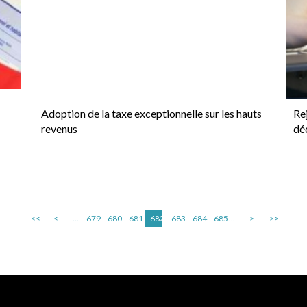
Adoption de la taxe exceptionnelle sur les hauts
Re
revenus
dé
<<
<
...
679
680
681
682
683
684
685
...
>
>>