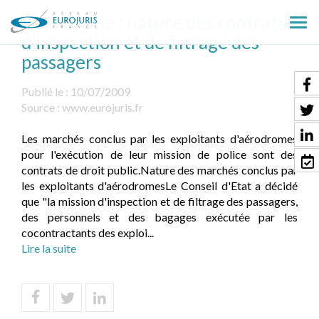
Aérodrome : nature des contrats
Ouv
d'inspection et de filtrage des
le
passagers
men
Publié le :
10/07/2009
Source :
www.eurojuris.fr
Les marchés conclus par les exploitants d'aérodromes
pour l'exécution de leur mission de police sont des
contrats de droit public.Nature des marchés conclus par
les exploitants d'aérodromesLe Conseil d'Etat a décidé
que "la mission d'inspection et de filtrage des passagers,
des personnels et des bagages exécutée par les
cocontractants des exploi...
Lire la suite