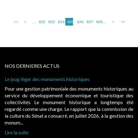
<<
<
...
832
833
834
835
836
837
838
...
>
>>
NOS DERNIERES ACTUS
Le joug léger des monuments historiques
Pour une gestion patrimoniale des monuments historiques au
service du développement économique et touristique des
collectivités Le monument historique a longtemps été
regardé comme une charge. Le rapport que la commission de
la culture du Sénat a consacré, en juillet 2026, à la gestion des
monum...
Lire la suite