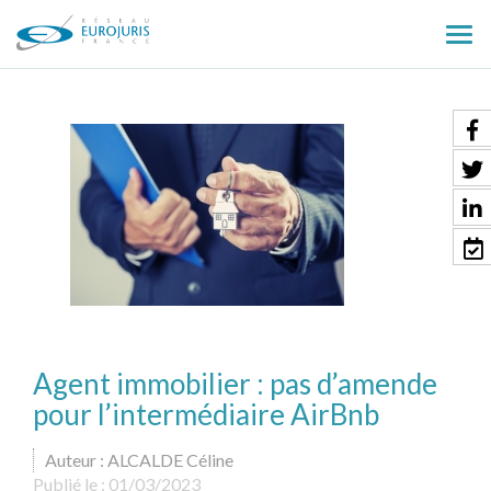
Ouv
le
men
Agent immobilier : pas d’amende
pour l’intermédiaire AirBnb
Auteur : ALCALDE Céline
Publié le :
01/03/2023