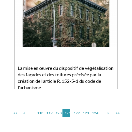
La mise en œuvre du dispositif de végétalisation
des façades et des toitures précisée par la
création de l’article R. 152-5-1 du code de
l’urbanisme
<<
<
...
118
119
120
121
122
123
124
...
>
>>