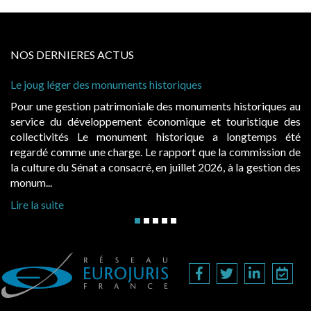
NOS DERNIERES ACTUS
uments historiques
Cabines de plage : le juge
à condition de les asseoir s
imoniale des monuments historiques au
Evocatrices des bains de
ement économique et touristique des
également un beau sujet do
nument historique a longtemps été
public, elles donnent l
rge. Le rapport que la commission de
d’occupation. Saisies par 
onsacré, en juillet 2026, à la gestion des
hausses, les juridictions adm
Lire la suite