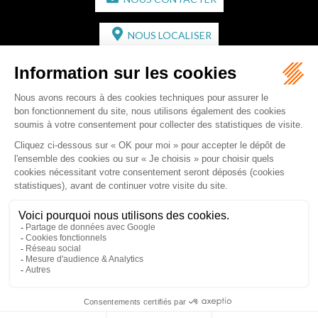
NOUS LOCALISER
CABINET SECONDAIRE
2 bis Avenue de l'Europe
33350 ST MAGNE-DE-CASTILLON
Tél :
05 57 55 87 30
- Fax : 05 57 51 73 64
Email :
gaucher-piola@gaucher-piola-avocat.fr
NOUS CONTACTER
NOUS LOCALISER
Accueil
Équipe
Compétences
Rédactions
Contact
RDV en ligne
Honoraires
Plan du site
Mentions légales
Articles