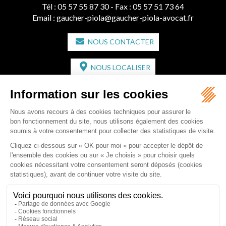
Tél :
05 57 55 87 30
- Fax : 05 57 51 73 64
Email :
gaucher-piola@gaucher-piola-avocat.fr
NOUS CONTACTER
NOUS LOCALISER
CABINET SECONDAIRE
2 bis Avenue de l'Europe
33350 ST MAGNE-DE-CASTILLON
Tél :
05 57 55 87 30
- Fax : 05 57 51 73 64
Email :
gaucher-piola@gaucher-piola-avocat.fr
NOUS CONTACTER
NOUS LOCALISER