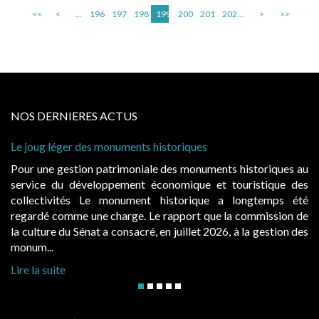
<<
<
...
196
197
198
199
200
201
202
...
>
>>
NOS DERNIERES ACTUS
uments historiques
Cabines de plage : le juge
à condition de les asseoir s
imoniale des monuments historiques au
Evocatrices des bains de
ement économique et touristique des
également un beau sujet do
nument historique a longtemps été
public, elles donnent l
rge. Le rapport que la commission de
d’occupation. Saisies par 
onsacré, en juillet 2026, à la gestion des
hausses, les juridictions adm
Lire la suite