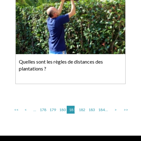
Quelles sont les règles de distances des
plantations ?
<<
<
...
178
179
180
181
182
183
184
...
>
>>