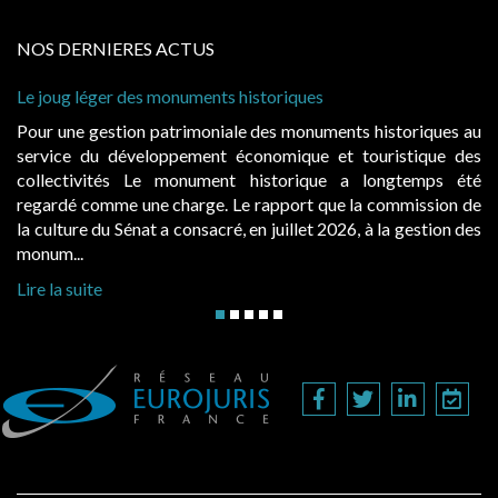
NOS DERNIERES ACTUS
e joug léger des monuments historiques
Cabin
à con
our une gestion patrimoniale des monuments historiques au
Evoca
ervice du développement économique et touristique des
égale
ollectivités Le monument historique a longtemps été
publ
egardé comme une charge. Le rapport que la commission de
d’occ
a culture du Sénat a consacré, en juillet 2026, à la gestion des
hausse
onum...
Lire l
ire la suite