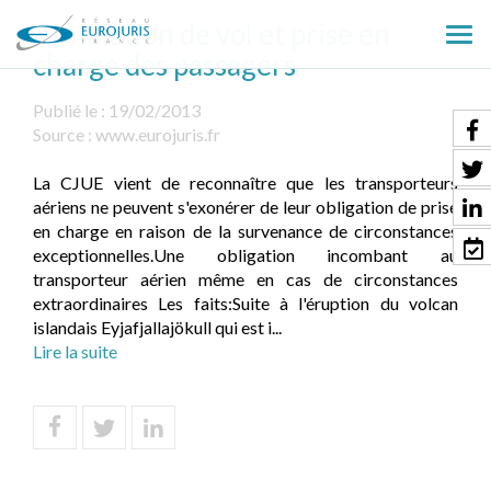
Annulation de vol et prise en
Ouv
charge des passagers
le
men
Publié le :
19/02/2013
Source :
www.eurojuris.fr
La CJUE vient de reconnaître que les transporteurs
aériens ne peuvent s'exonérer de leur obligation de prise
en charge en raison de la survenance de circonstances
exceptionnelles.Une obligation incombant au
transporteur aérien même en cas de circonstances
extraordinaires Les faits:Suite à l'éruption du volcan
islandais Eyjafjallajökull qui est i...
Lire la suite