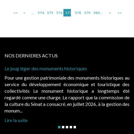
<<
<
...
574
575
576
577
578
579
580
...
>
>>
NOS DERNIERES ACTUS
Le joug léger des monuments historiques
Pour une gestion patrimoniale des monuments historiques au
service du développement économique et touristique des
collectivités Le monument historique a longtemps été
regardé comme une charge. Le rapport que la commission de
la culture du Sénat a consacré, en juillet 2026, à la gestion des
monum...
Lire la suite