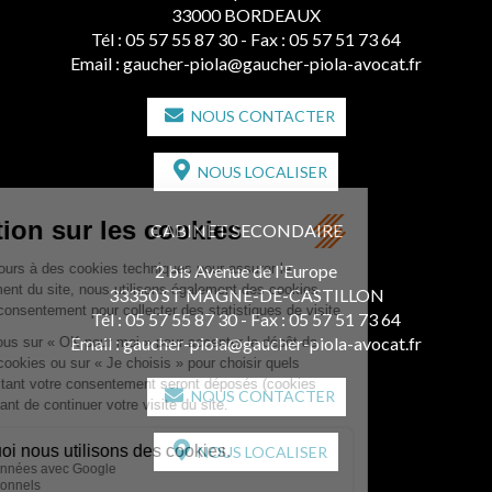
33000 BORDEAUX
Tél :
05 57 55 87 30
- Fax : 05 57 51 73 64
Email :
gaucher-piola@gaucher-piola-avocat.fr
NOUS CONTACTER
NOUS LOCALISER
CABINET SECONDAIRE
2 bis Avenue de l'Europe
33350 ST MAGNE-DE-CASTILLON
Tél :
05 57 55 87 30
- Fax : 05 57 51 73 64
Email :
gaucher-piola@gaucher-piola-avocat.fr
NOUS CONTACTER
NOUS LOCALISER