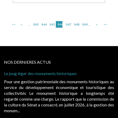
<<
<
...
843
844
845
846
847
848
849
...
>
>>
NOS DERNIERES ACTUS
Le joug léger des monuments historiques
Pour une gestion patrimoniale des monuments historiques au
service du développement économique et touristique des
collectivités Le monument historique a longtemps été
regardé comme une charge. Le rapport que la commission de
la culture du Sénat a consacré, en juillet 2026, à la gestion des
monum...