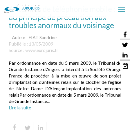
Antennes de téléphonie mobile :
Ouv
du principe de précaution aux
le
troubles anormaux du voisinage
men
Auteur : FIAT Sandrine
Publié le :
13/05/2009
Source :
www.eurojuris.fr
Par ordonnance en date du 5 mars 2009, le Tribunal de
Grande Instance d’Angers a interdit à la Société Orange
France de procéder à la mise en œuvre de son projet
d’implantation d’antennes relais sur le clocher de l’église
de Notre Dame D’Alençon.Implantation des antennes
relaisPar ordonnance en date du 5 mars 2009, le Tribunal
de Grande Instance...
Lire la suite