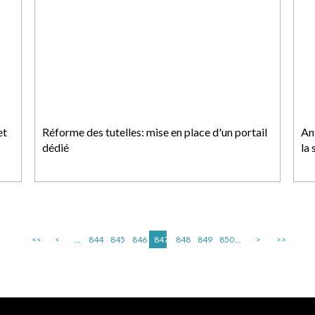
et
Réforme des tutelles: mise en place d'un portail
An
dédié
la 
<<
<
...
844
845
846
847
848
849
850
...
>
>>