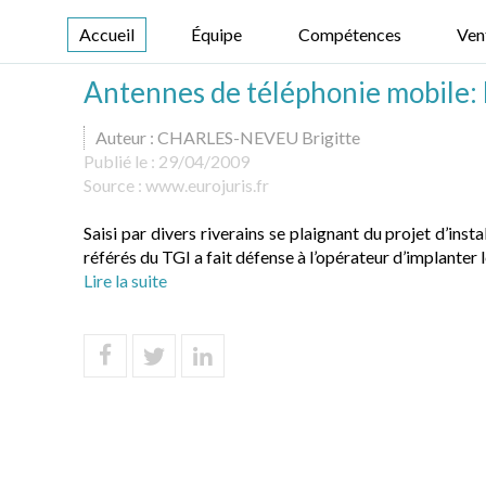
Accueil
Équipe
Compétences
Ven
Antennes de téléphonie mobile: l
Auteur : CHARLES-NEVEU Brigitte
Publié le :
29/04/2009
Source :
www.eurojuris.fr
Saisi par divers riverains se plaignant du projet d’ins
référés du TGI a fait défense à l’opérateur d’implanter 
Lire la suite