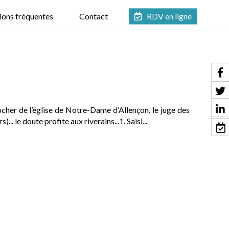
ions fréquentes
Contact
RDV en ligne
locher de l’église de Notre-Dame d’Allençon, le juge des
 le doute profite aux riverains...1. Saisi...