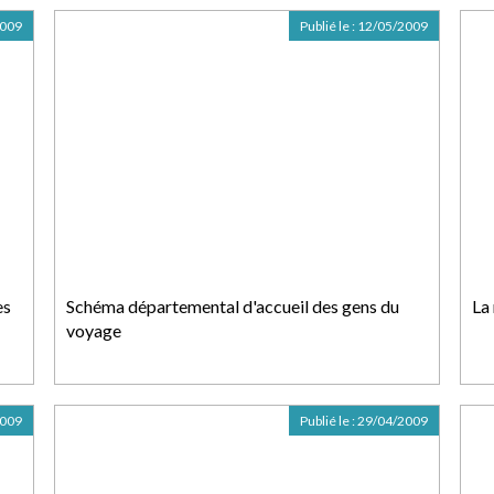
2009
Publié le :
12/05/2009
es
Schéma départemental d'accueil des gens du
La
voyage
2009
Publié le :
29/04/2009