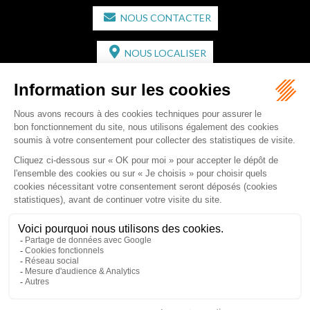
NOUS CONTACTER
NOUS LOCALISER
CABINET SECONDAIRE
2 bis Avenue de l'Europe
33350 ST MAGNE-DE-CASTILLON
Tél :
05 57 55 87 30
- Fax : 05 57 51 73 64
Email :
gaucher-piola@gaucher-piola-avocat.fr
NOUS CONTACTER
NOUS LOCALISER
Accueil
Équipe
Compétences
Rédactions
Contact
RDV en ligne
Honoraires
Plan du site
Mentions légales
Articles