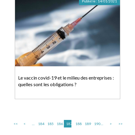
Publié le :
14/01/2021
Le vaccin covid-19 et le milieu des entreprises :
quelles sont les obligations ?
<<
<
...
184
185
186
187
188
189
190
...
>
>>