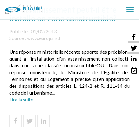
Un assainissement peut-il être
Ouv
installé en zone constructible?
le
men
Publié le :
01/02/2013
Source :
www.eurojuris.fr
Une réponse ministérielle récente apporte des précisions
quant à l'installation d'un assainissement non collectif
dans une zone classée inconstructible.OUI Dans une
réponse ministérielle, le Ministère de l'Egalité des
Territoires et du Logement a précisé qu'en application
des dispositions des articles L. 124-2 et R. 111-14 du
code de l'urbanisme...
Lire la suite