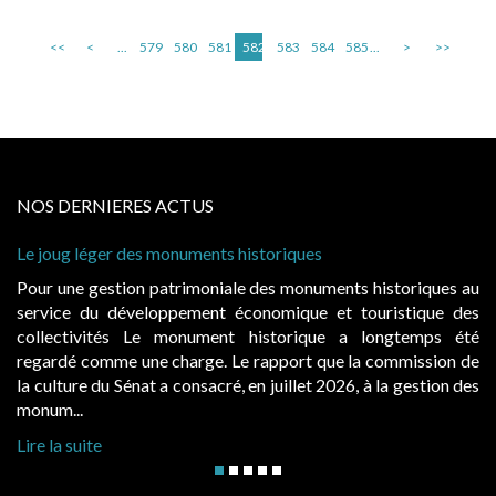
<<
<
...
579
580
581
582
583
584
585
...
>
>>
NOS DERNIERES ACTUS
Le joug léger des monuments historiques
Pour une gestion patrimoniale des monuments historiques au
service du développement économique et touristique des
collectivités Le monument historique a longtemps été
regardé comme une charge. Le rapport que la commission de
la culture du Sénat a consacré, en juillet 2026, à la gestion des
monum...
Lire la suite