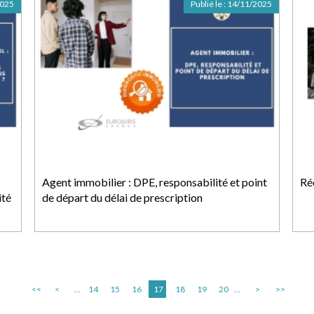
2025
Publié le :
14/11/2025
Agent immobilier : DPE, responsabilité et point
Ré
ité
de départ du délai de prescription
<<
<
...
14
15
16
17
18
19
20
...
>
>>