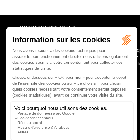
NOS DERNIERES ACTUS
Le joug léger des monuments historiques
Pour une gestion patrimoniale des monuments histori
collectivités Le monument historique a longtemps ét
culture du Sénat a consacré, en juillet 2026, à la gestion 
Lire la suite
CABINET D'AVOCATS GAUCHER-PIOLA
20 avenue Galliéni - 33500 LIBOURNE
Tél :
05 57 55 87 30
- Fax : 05 57 51 73 64
Email :
gaucher-piola@gaucher-piola-avocat.fr