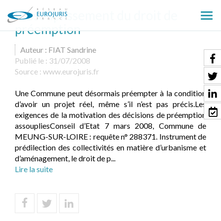
L'assouplissement du droit de
Ouv
préemption
le
men
Auteur : FIAT Sandrine
Publié le :
31/07/2008
Source :
www.eurojuris.fr
Une Commune peut désormais préempter à la condition
d’avoir un projet réel, même s’il n’est pas précis.Les
exigences de la motivation des décisions de préemption
assoupliesConseil d’Etat 7 mars 2008, Commune de
MEUNG-SUR-LOIRE : requête n° 288371. Instrument de
prédilection des collectivités en matière d’urbanisme et
d’aménagement, le droit de p...
Lire la suite