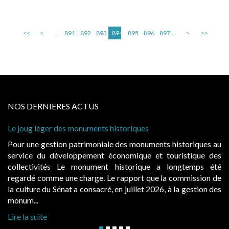
<<
<
...
891
892
893
894
895
896
897
...
>
>>
NOS DERNIERES ACTUS
Le joug léger des monuments historiques
Cabi
à co
Pour une gestion patrimoniale des monuments historiques au
Evoc
service du développement économique et touristique des
égal
collectivités Le monument historique a longtemps été
publ
regardé comme une charge. Le rapport que la commission de
d’oc
la culture du Sénat a consacré, en juillet 2026, à la gestion des
hauss
monum...
Lire 
Lire la suite