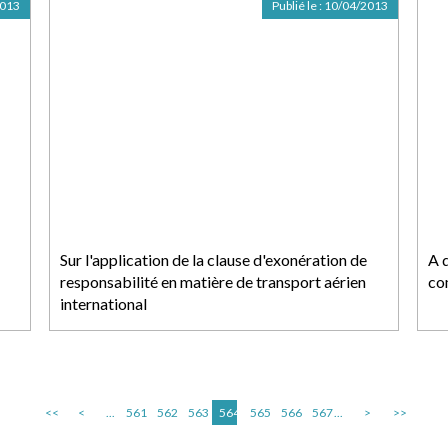
2013
Publié le :
10/04/2013
Sur l'application de la clause d'exonération de
A q
responsabilité en matière de transport aérien
co
international
<<
<
...
561
562
563
564
565
566
567
...
>
>>