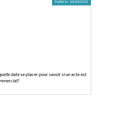
Publié le :
10/04/2013
uelle date se placer pour savoir si un acte est
mmercial?