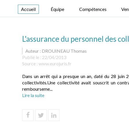
Accueil
Équipe
Compétences
Ven
L'assurance du personnel des col
Auteur : DROUINEAU Thomas
Publié le :
22/04/2013
Source :
www.eurojuris.fr
Dans un arrêt qui a presque un an, daté du 28 juin 
collectivités.Une collectivité avait souscrit un cont
rembourseme...
Lire la suite