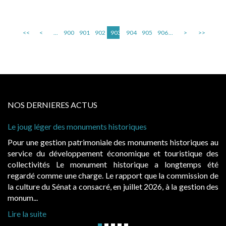
<<
<
...
900
901
902
903
904
905
906
...
>
>>
NOS DERNIERES ACTUS
Le joug léger des monuments historiques
Pour une gestion patrimoniale des monuments historiques au
service du développement économique et touristique des
collectivités Le monument historique a longtemps été
regardé comme une charge. Le rapport que la commission de
la culture du Sénat a consacré, en juillet 2026, à la gestion des
monum...
Lire la suite