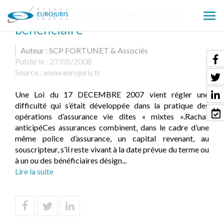
Assurance vie, acceptation du
Ouv
bénéficiaire
le
men
Auteur : SCP FORTUNET & Associés
Publié le :
27/05/2008
Source :
www.eurojuris.fr
Une Loi du 17 DECEMBRE 2007 vient régler une
difficulté qui s’était développée dans la pratique des
opérations d’assurance vie dites « mixtes ».Rachat
anticipéCes assurances combinent, dans le cadre d’une
même police d’assurance, un capital revenant, au
souscripteur, s’il reste vivant à la date prévue du terme ou
à un ou des bénéficiaires désign...
Lire la suite