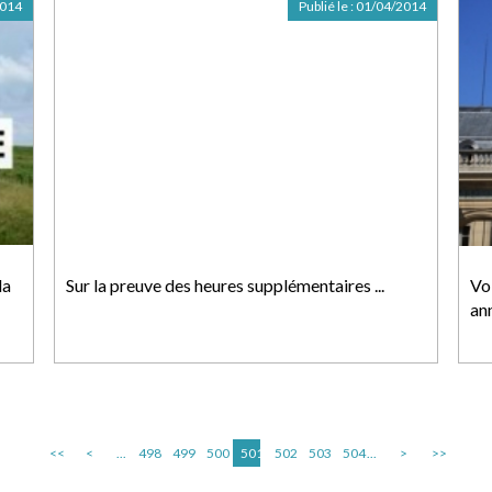
2014
Publié le :
01/04/2014
la
Sur la preuve des heures supplémentaires ...
Vo
an
<<
<
...
498
499
500
501
502
503
504
...
>
>>