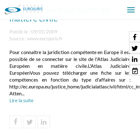
Atlas judiciaire européen en
Ouv
matière civile
le
men
Publié le :
09/01/2009
Source :
www.eurojuris.fr
Pour connaître la juridiction compétente en Europe il est
possible de se connecter sur le site de l'Atlas Judiciaire
Européen en matière civile.L'Atlas Judiciaire
EuropéenVous pouvez télécharger une fiche sur les
compétences en fonction du type d'affaires sur :
http://ec.europa.eu/justice_home/judicialatlascivil/html/cc_i
Atten...
Lire la suite