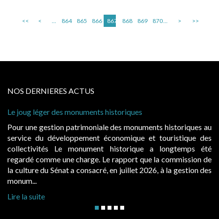
<<
<
...
864
865
866
867
868
869
870
...
>
>>
NOS DERNIERES ACTUS
Le joug léger des monuments historiques
Pour une gestion patrimoniale des monuments historiques au
service du développement économique et touristique des
collectivités Le monument historique a longtemps été
regardé comme une charge. Le rapport que la commission de
la culture du Sénat a consacré, en juillet 2026, à la gestion des
monum...
Lire la suite