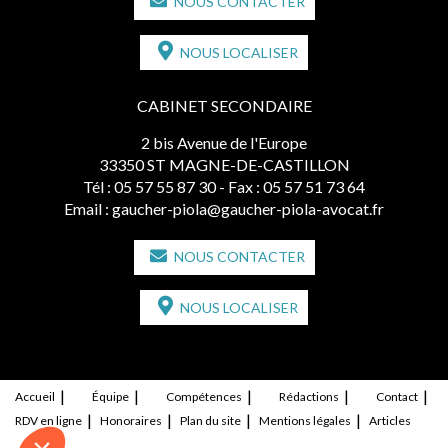
NOUS CONTACTER
NOUS LOCALISER
CABINET SECONDAIRE
2 bis Avenue de l'Europe
33350 ST MAGNE-DE-CASTILLON
Tél :
05 57 55 87 30
- Fax : 05 57 51 73 64
Email :
gaucher-piola@gaucher-piola-avocat.fr
NOUS CONTACTER
NOUS LOCALISER
Accueil
Équipe
Compétences
Rédactions
Contact
RDV en ligne
Honoraires
Plan du site
Mentions légales
Articles