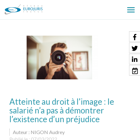
Ouv
le
men
Atteinte au droit à l’image : le
salarié n’a pas à démontrer
l’existence d’un préjudice
Auteur : NIGON Audrey
Publié le :
07/03/2022