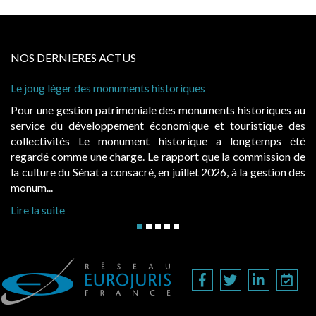
NOS DERNIERES ACTUS
ques
Cabines de plage : le juge admet des rede
à condition de les asseoir sur les « avanta
onuments historiques au
Evocatrices des bains de mer, les cab
que et touristique des
également un beau sujet domanial. Insta
rique a longtemps été
public, elles donnent lieu au paieme
rt que la commission de
d’occupation. Saisies par des occupants 
let 2026, à la gestion des
hausses, les juridictions administratives ont
Lire la suite