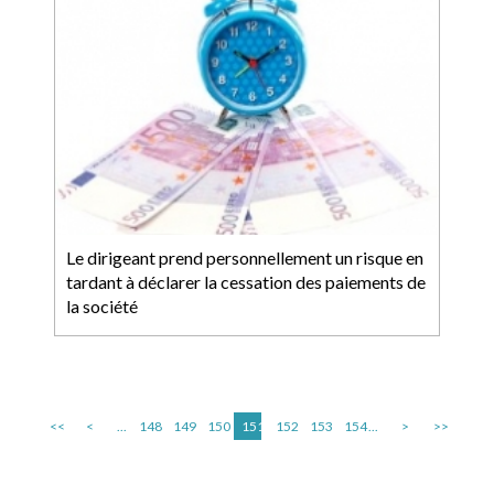
Le dirigeant prend personnellement un risque en
tardant à déclarer la cessation des paiements de
la société
<<
<
...
148
149
150
151
152
153
154
...
>
>>