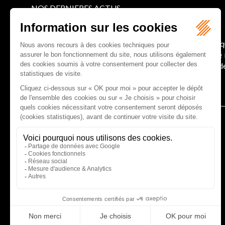
NOS DERNIERES ACTUS
Le joug léger des monuments historiques
Pour une gestion patrimoniale des monuments histori
collectivités Le monument historique a longtemps ét
culture du Sénat a consacré, en juillet 2026, à la gestion 
Lire la suite
CABINET D'AVOCATS GAUCHER-PIOLA
20 avenue Galliéni - 33500 LIBOURNE
Tél :
05 57 55 87 30
- Fax : 05 57 51 73 64
Email :
gaucher-piola@gaucher-piola-avocat.fr
NOUS CONTACTER
NOUS LOCALISER