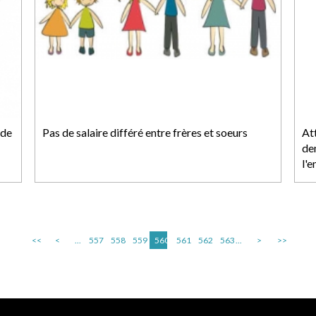
 de
Pas de salaire différé entre frères et soeurs
At
de
l'
<<
<
...
557
558
559
560
561
562
563
...
>
>>