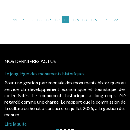
<<
<
...
122
123
124
125
126
127
128
...
>
>>
NOS DERNIERES ACTUS
s monuments historiques
Cabines de plage : le
à condition de les ass
 patrimoniale des monuments historiques au
Evocatrices des bai
loppement économique et touristique des
également un beau su
Le monument historique a longtemps été
public, elles donn
ne charge. Le rapport que la commission de
d’occupation. Saisies
t a consacré, en juillet 2026, à la gestion des
hausses, les juridictio
Lire la suite