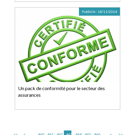
Publié le :
18/11/2014
Un pack de conformité pour le secteur des
assurances
<<
<
...
460
461
462
463
464
465
466
...
>
>>