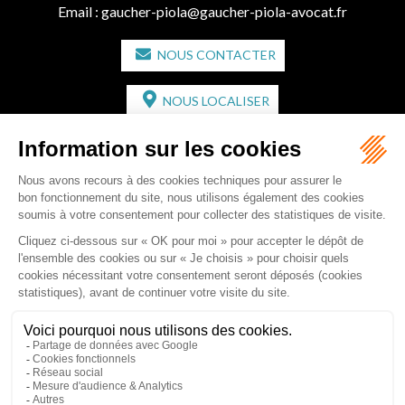
Email :
gaucher-piola@gaucher-piola-avocat.fr
NOUS CONTACTER
NOUS LOCALISER
CABINET SECONDAIRE
2 bis Avenue de l'Europe
33350 ST MAGNE-DE-CASTILLON
Tél :
05 57 55 87 30
- Fax : 05 57 51 73 64
Email :
gaucher-piola@gaucher-piola-avocat.fr
NOUS CONTACTER
NOUS LOCALISER