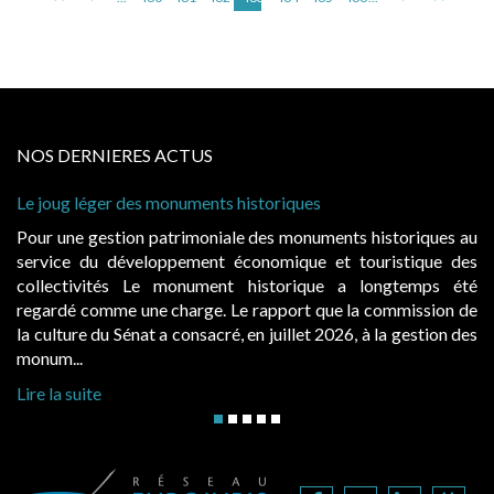
NOS DERNIERES ACTUS
riques
Cabines de plage : le juge admet des r
à condition de les asseoir sur les « ava
s monuments historiques au
Evocatrices des bains de mer, les 
mique et touristique des
également un beau sujet domanial. Ins
torique a longtemps été
public, elles donnent lieu au paie
pport que la commission de
d’occupation. Saisies par des occupan
uillet 2026, à la gestion des
hausses, les juridictions administratives 
Lire la suite