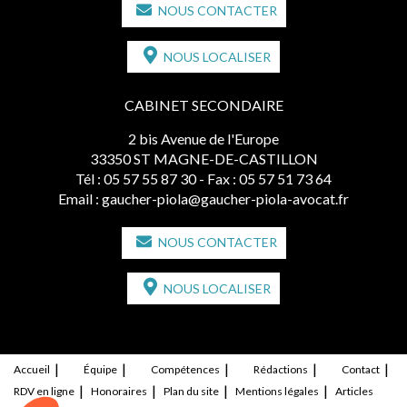
NOUS CONTACTER
NOUS LOCALISER
CABINET SECONDAIRE
2 bis Avenue de l'Europe
33350 ST MAGNE-DE-CASTILLON
Tél :
05 57 55 87 30
- Fax : 05 57 51 73 64
Email :
gaucher-piola@gaucher-piola-avocat.fr
NOUS CONTACTER
NOUS LOCALISER
Accueil
Équipe
Compétences
Rédactions
Contact
RDV en ligne
Honoraires
Plan du site
Mentions légales
Articles