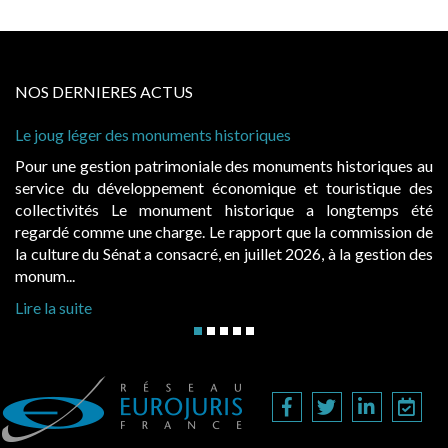
NOS DERNIERES ACTUS
Cabines de plage : le juge admet des redevances reval
à condition de les asseoir sur les « avantages procurés
storiques au
Evocatrices des bains de mer, les cabanes de pla
istique des
également un beau sujet domanial. Installées sur le
ngtemps été
public, elles donnent lieu au paiement d’une re
ommission de
d’occupation. Saisies par des occupants contestant d
a gestion des
hausses, les juridictions administratives ont clarifié les 
Lire la suite