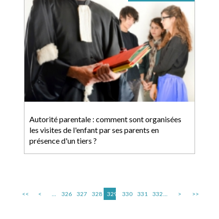
Autorité parentale : comment sont organisées
les visites de l'enfant par ses parents en
présence d'un tiers ?
<<
<
...
326
327
328
329
330
331
332
...
>
>>