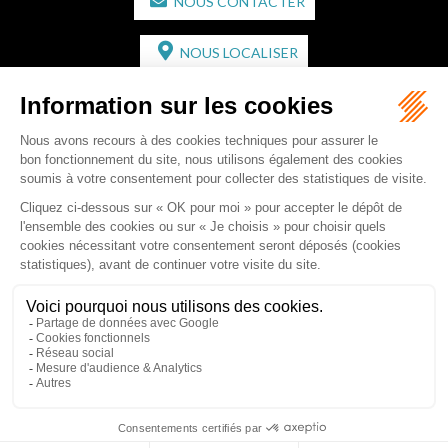
NOUS CONTACTER
NOUS LOCALISER
CABINET SECONDAIRE
2 bis Avenue de l'Europe
33350 ST MAGNE-DE-CASTILLON
Tél :
05 57 55 87 30
- Fax : 05 57 51 73 64
Email :
gaucher-piola@gaucher-piola-avocat.fr
NOUS CONTACTER
NOUS LOCALISER
Accueil
Équipe
Compétences
Rédactions
Contact
RDV en ligne
Honoraires
Plan du site
Mentions légales
Articles