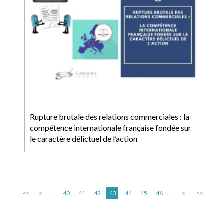
Rupture brutale des relations commerciales : la
compétence internationale française fondée sur
le caractère délictuel de l’action
<<
<
...
40
41
42
43
44
45
46
...
>
>>