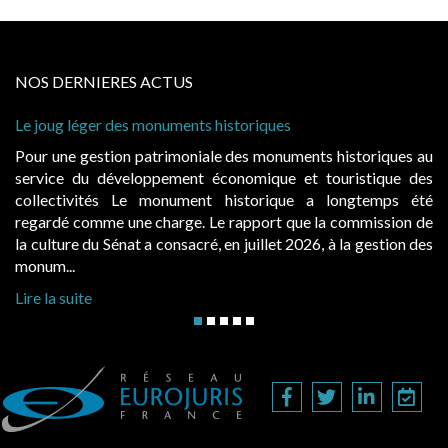
NOS DERNIERES ACTUS
ug léger des monuments historiques
Cabines de
à conditio
une gestion patrimoniale des monuments historiques au
Evocatric
ce du développement économique et touristique des
également
ectivités Le monument historique a longtemps été
public, 
dé comme une charge. Le rapport que la commission de
d’occupat
ture du Sénat a consacré, en juillet 2026, à la gestion des
hausses, le
...
Lire la sui
a suite