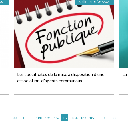
2021
Publié le :
01/03/2021
Les spécificités de la mise à disposition d'une
La
association, d'agents communaux
<<
<
...
180
181
182
183
184
185
186
...
>
>>