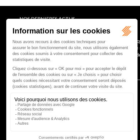
NOS DERNIERES ACTUS
Le joug léger des monuments historiques
Pour une gestion patrimoniale des monuments histori
collectivités Le monument historique a longtemps ét
culture du Sénat a consacré, en juillet 2026, à la gestion 
Lire la suite
CABINET D'AVOCATS GAUCHER-PIOLA
20 avenue Galliéni - 33500 LIBOURNE
Tél :
05 57 55 87 30
- Fax : 05 57 51 73 64
Email :
gaucher-piola@gaucher-piola-avocat.fr
NOUS CONTACTER
NOUS LOCALISER