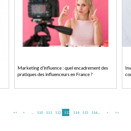
Marketing d’influence : quel encadrement des
In
pratiques des influenceurs en France ?
co
<<
<
...
110
111
112
113
114
115
116
...
>
>>