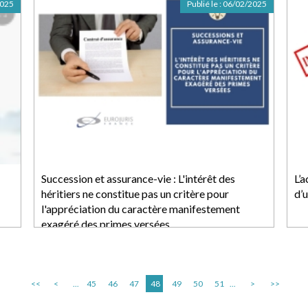
2025
Publié le :
06/02/2025
Succession et assurance-vie : L'intérêt des
L’
héritiers ne constitue pas un critère pour
d’
l'appréciation du caractère manifestement
exagéré des primes versées
<<
<
...
45
46
47
48
49
50
51
...
>
>>