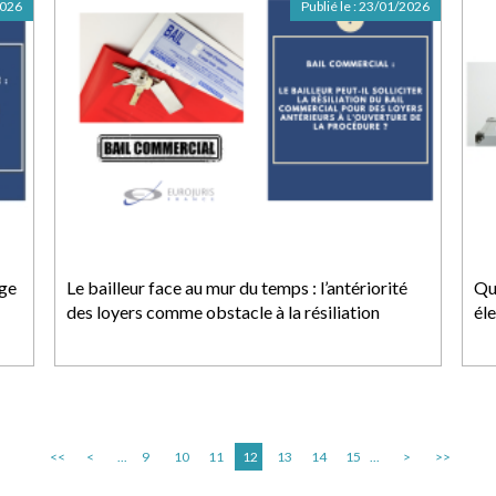
2026
Publié le :
23/01/2026
age
Le bailleur face au mur du temps : l’antériorité
Que
des loyers comme obstacle à la résiliation
él
<<
<
...
9
10
11
12
13
14
15
...
>
>>