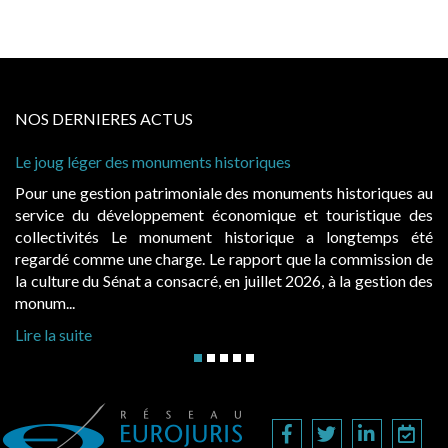
NOS DERNIERES ACTUS
ques
Cabines de plage : le juge admet des rede
à condition de les asseoir sur les « avanta
onuments historiques au
Evocatrices des bains de mer, les cab
que et touristique des
également un beau sujet domanial. Insta
rique a longtemps été
public, elles donnent lieu au paieme
rt que la commission de
d’occupation. Saisies par des occupants 
let 2026, à la gestion des
hausses, les juridictions administratives ont
Lire la suite