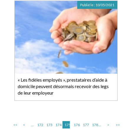
Publié le :
10/05/2021
« Les fidèles employés », prestataires d’aide à
domicile peuvent désormais recevoir des legs
de leur employeur
<<
<
...
172
173
174
175
176
177
178
...
>
>>