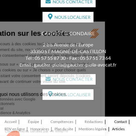
NOUS CONTACTER
NOUS LOCALISER
CABINET SECONDAIRE
2 bis Avenue de l'Europe
33350 ST MAGNE-DE-CASTILLON
Tél :
05 57 55 87 30
- Fax : 05 57 51 73 64
Email :
gaucher-piola@gaucher-piola-avocat.fr
NOUS CONTACTER
NOUS LOCALISER
Accueil
Équipe
Compétences
Rédactions
Contact
RDV en ligne
Honoraires
Plan du site
Mentions légales
Articles