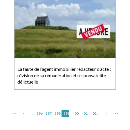
La faute de l’agent immobilier rédacteur d’acte :
révision de sa rémunération et responsabilité
délictuelle
<<
<
...
396
397
398
399
400
401
402
...
>
>>