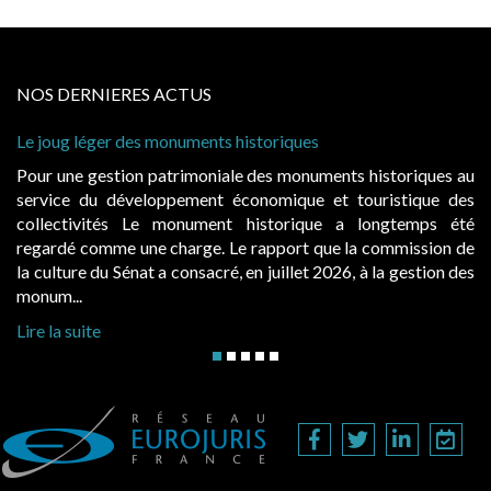
NOS DERNIERES ACTUS
riques
Cabines de plage : le juge admet des r
à condition de les asseoir sur les « ava
s monuments historiques au
Evocatrices des bains de mer, les 
mique et touristique des
également un beau sujet domanial. Ins
torique a longtemps été
public, elles donnent lieu au paie
pport que la commission de
d’occupation. Saisies par des occupan
uillet 2026, à la gestion des
hausses, les juridictions administratives 
Lire la suite