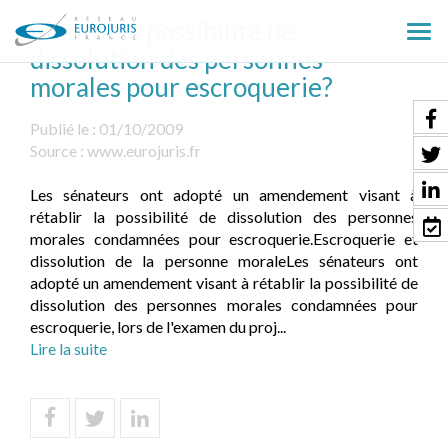
Bientôt la possibilité de
Ouv
dissolution des personnes
le
morales pour escroquerie?
men
Publié le :
01/10/2009
Source :
www.eurojuris.fr
Les sénateurs ont adopté un amendement visant à
rétablir la possibilité de dissolution des personnes
morales condamnées pour escroquerie.Escroquerie et
dissolution de la personne moraleLes sénateurs ont
adopté un amendement visant à rétablir la possibilité de
dissolution des personnes morales condamnées pour
escroquerie, lors de l'examen du proj...
Lire la suite