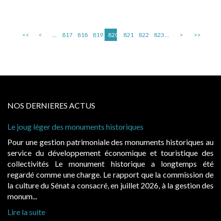
<<
<
...
817
818
819
820
821
822
823
...
>
>>
NOS DERNIERES ACTUS
Le joug léger des monuments historiques
Pour une gestion patrimoniale des monuments historiques au
service du développement économique et touristique des
collectivités Le monument historique a longtemps été
regardé comme une charge. Le rapport que la commission de
la culture du Sénat a consacré, en juillet 2026, à la gestion des
monum...
Lire la suite