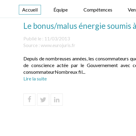
Accueil
Équipe
Compétences
Ven
Le bonus/malus énergie soumis à
Publié le :
11/03/2013
Source :
www.eurojuris.fr
Depuis de nombreuses années, les consommateurs que 
de conscience actée par le Gouvernement avec cet
consommateurNombreux fil...
Lire la suite