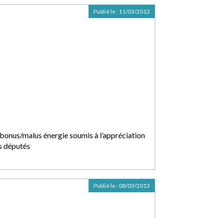
Publié le :
11/03/2013
 bonus/malus énergie soumis à l’appréciation
s députés
Publié le :
08/03/2013