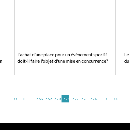
L'achat d'une place pour un évènement sportif
Le
en
doit-il faire l'objet d'une mise en concurrence?
du 
<<
<
...
568
569
570
571
572
573
574
...
>
>>