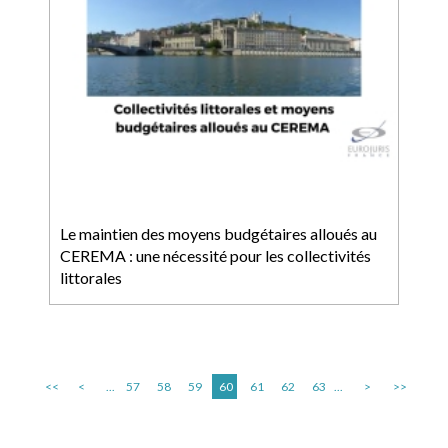
Le maintien des moyens budgétaires alloués au
CEREMA : une nécessité pour les collectivités
littorales
<<
<
...
57
58
59
60
61
62
63
...
>
>>