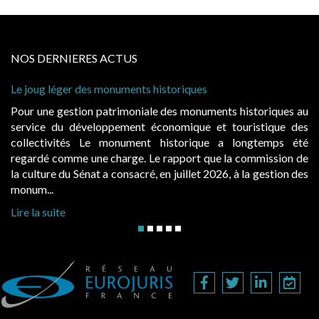
NOS DERNIERES ACTUS
ug léger des monuments historiques
Cabines de
à conditio
une gestion patrimoniale des monuments historiques au
Evocatric
ce du développement économique et touristique des
également
ectivités Le monument historique a longtemps été
public, 
dé comme une charge. Le rapport que la commission de
d’occupat
ture du Sénat a consacré, en juillet 2026, à la gestion des
hausses, le
...
Lire la sui
a suite