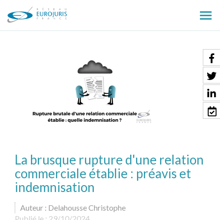
Ouv
le
men
La brusque rupture d'une relation
commerciale établie : préavis et
indemnisation
Auteur : Delahousse Christophe
Publié le :
29/10/2024