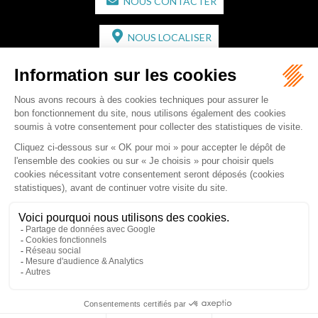
NOUS CONTACTER
NOUS LOCALISER
CABINET SECONDAIRE
2 bis Avenue de l'Europe
33350 ST MAGNE-DE-CASTILLON
Tél :
05 57 55 87 30
- Fax : 05 57 51 73 64
Email :
gaucher-piola@gaucher-piola-avocat.fr
NOUS CONTACTER
NOUS LOCALISER
Accueil
Équipe
Compétences
Rédactions
Contact
RDV en ligne
Honoraires
Plan du site
Mentions légales
Articles