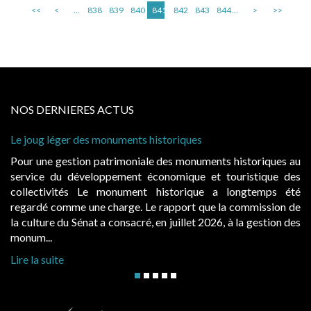
<<
<
...
838
839
840
841
842
843
844
...
>
>>
NOS DERNIERES ACTUS
Le joug léger des monuments historiques
Pour une gestion patrimoniale des monuments historiques au
service du développement économique et touristique des
collectivités Le monument historique a longtemps été
regardé comme une charge. Le rapport que la commission de
la culture du Sénat a consacré, en juillet 2026, à la gestion des
monum...
Lire la suite