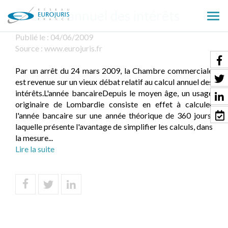
Le calcul annuel des intérêts
Ouv
le
Publié le :
04/06/2009
men
Source :
www.eurojuris.fr
Par un arrêt du 24 mars 2009, la Chambre commerciale
est revenue sur un vieux débat relatif au calcul annuel des
intérêts.L'année bancaireDepuis le moyen âge, un usage
originaire de Lombardie consiste en effet à calculer
l'année bancaire sur une année théorique de 360 jours,
laquelle présente l'avantage de simplifier les calculs, dans
la mesure...
Lire la suite