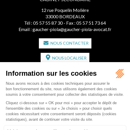
12 rue Poquelin Molière
33000 BORDEAUX
Tél :
05 57 55 87 30
- Fax : 05 57 51 73 64
Email :
gaucher-piola@gaucher-piola-avocat.fr
NOUS CONTACTER
NOUS LOCALISER
CABINET SECONDAIRE
2 bis Avenue de l'Europe
33350 ST MAGNE-DE-CASTILLON
Tél :
05 57 55 87 30
- Fax : 05 57 51 73 64
Email :
gaucher-piola@gaucher-piola-avocat.fr
NOUS CONTACTER