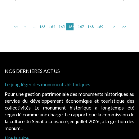
<<
<
...
163
164
165
166
167
168
169
...
>
>>
NOS DERNIERES ACTUS
éger des monuments historiques
Cabines de pla
à condition de
gestion patrimoniale des monuments historiques au
Evocatrices 
du développement économique et touristique des
également un 
vités Le monument historique a longtemps été
public, elle
omme une charge. Le rapport que la commission de
d’occupation.
 du Sénat a consacré, en juillet 2026, à la gestion des
hausses, les ju
Lire la suite
te