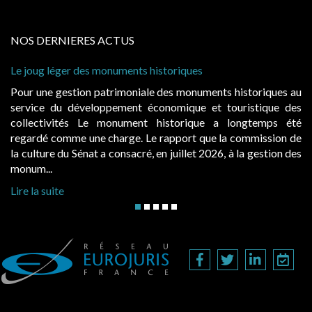
NOS DERNIERES ACTUS
storiques
Cabines de plage : le juge admet de
à condition de les asseoir sur les « 
 des monuments historiques au
Evocatrices des bains de mer, le
onomique et touristique des
également un beau sujet domanial. 
historique a longtemps été
public, elles donnent lieu au p
rapport que la commission de
d’occupation. Saisies par des occup
n juillet 2026, à la gestion des
hausses, les juridictions administrativ
Lire la suite