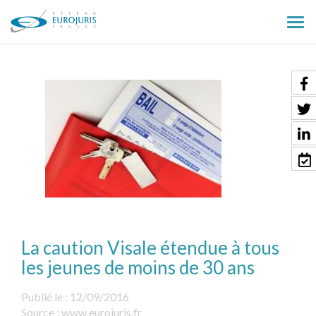
Ouv
le
men
La caution Visale étendue à tous
les jeunes de moins de 30 ans
Publié le :
12/09/2016
Source :
www.eurojuris.fr