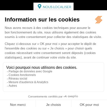
NOUS LOCALISER
CABINET SECONDAIRE
2 bis Avenue de l'Europe
33350 ST MAGNE-DE-CASTILLON
Tél :
05 57 55 87 30
- Fax : 05 57 51 73 64
Email :
gaucher-piola@gaucher-piola-avocat.fr
NOUS CONTACTER
NOUS LOCALISER
Accueil
Équipe
Compétences
Rédactions
Contact
RDV en ligne
Honoraires
Plan du site
Mentions légales
Articles
Septeo Digital & Services © 2019