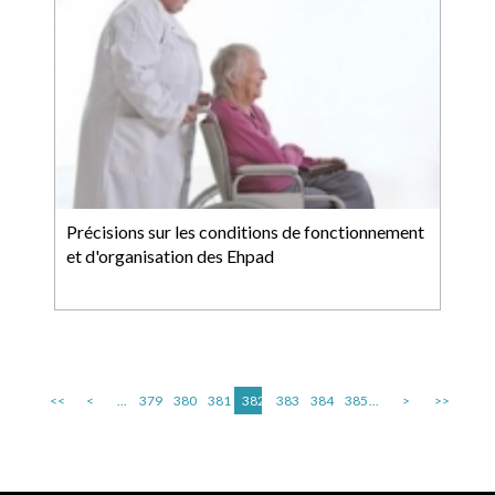
Précisions sur les conditions de fonctionnement
et d'organisation des Ehpad
<<
<
...
379
380
381
382
383
384
385
...
>
>>