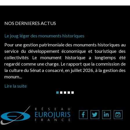
NOS DERNIERES ACTUS
éger des monuments historiques
Cabines de pla
à condition de
gestion patrimoniale des monuments historiques au
Evocatrices 
du développement économique et touristique des
également un 
vités Le monument historique a longtemps été
public, elle
omme une charge. Le rapport que la commission de
d’occupation.
 du Sénat a consacré, en juillet 2026, à la gestion des
hausses, les ju
Lire la suite
te