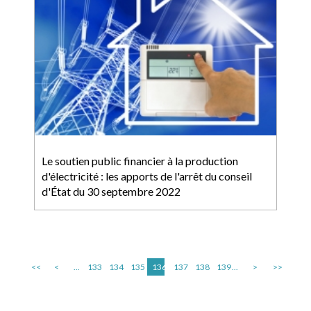
Le soutien public financier à la production
d'électricité : les apports de l'arrêt du conseil
d'État du 30 septembre 2022
<<
<
...
133
134
135
136
137
138
139
...
>
>>