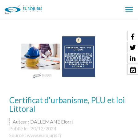
Ouv
le
men
Certificat d'urbanisme, PLU et loi
Littoral
Auteur : DALLEMANE Elorri
Publié le :
20/12/2024
Source :
www.eurojuris.fr