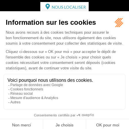
NOUS LOCALISER
CABINET SECONDAIRE
2 bis Avenue de l'Europe
33350 ST MAGNE-DE-CASTILLON
Tél :
05 57 55 87 30
- Fax : 05 57 51 73 64
Email :
gaucher-piola@gaucher-piola-avocat.fr
NOUS CONTACTER
NOUS LOCALISER
Accueil
Équipe
Compétences
Rédactions
Contact
RDV en ligne
Honoraires
Plan du site
Mentions légales
Articles
Septeo Digital & Services © 2019