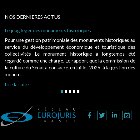
NOS DERNIERES ACTUS
éger des monuments historiques
Cabines de pla
à condition de
gestion patrimoniale des monuments historiques au
Evocatrices 
du développement économique et touristique des
également un 
vités Le monument historique a longtemps été
public, elle
omme une charge. Le rapport que la commission de
d’occupation.
 du Sénat a consacré, en juillet 2026, à la gestion des
hausses, les ju
Lire la suite
te