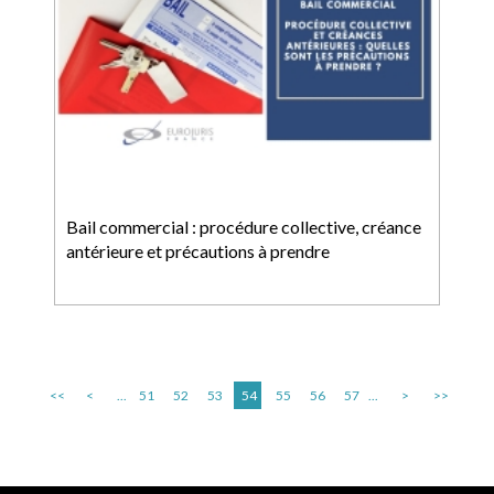
Bail commercial : procédure collective, créance
antérieure et précautions à prendre
<<
<
...
51
52
53
54
55
56
57
...
>
>>