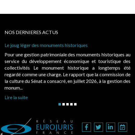
NOS DERNIERES ACTUS
Cabines de plage : le juge admet des redevances rev
à condition de les asseoir sur les « avantages procur
historiques au
Evocatrices des bains de mer, les cabanes de p
uristique des
également un beau sujet domanial. Installées sur 
ongtemps été
public, elles donnent lieu au paiement d’une 
 commission de
d’occupation. Saisies par des occupants contestant
 la gestion des
hausses, les juridictions administratives ont clarifié le
Lire la suite