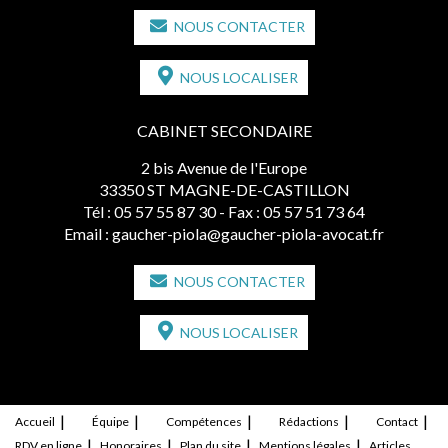
NOUS CONTACTER
NOUS LOCALISER
CABINET SECONDAIRE
2 bis Avenue de l'Europe
33350 ST MAGNE-DE-CASTILLON
Tél :
05 57 55 87 30
- Fax : 05 57 51 73 64
Email :
gaucher-piola@gaucher-piola-avocat.fr
NOUS CONTACTER
NOUS LOCALISER
Accueil
Équipe
Compétences
Rédactions
Contact
RDV en ligne
Honoraires
Plan du site
Mentions légales
Articles