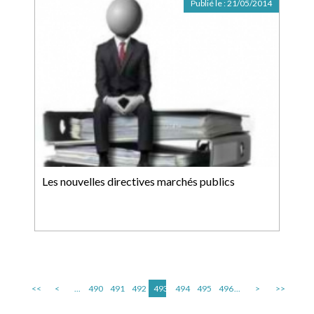
Publié le :
21/05/2014
Les nouvelles directives marchés publics
<<
<
...
490
491
492
493
494
495
496
...
>
>>