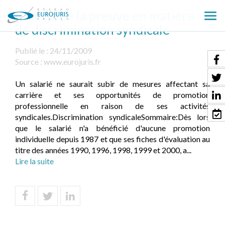
Charge de la preuve en matière
Ouv
de discrimination syndicale
le
men
Publié le :
24/11/2009
Source :
www.eurojuris.fr
Un salarié ne saurait subir de mesures affectant sa
carrière et ses opportunités de promotion
professionnelle en raison de ses activités
syndicales.Discrimination syndicaleSommaire:Dès lors
que le salarié n'a bénéficié d'aucune promotion
individuelle depuis 1987 et que ses fiches d'évaluation au
titre des années 1990, 1996, 1998, 1999 et 2000, a...
Lire la suite