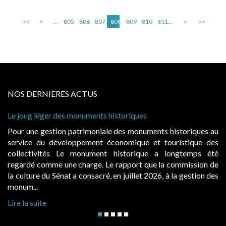
<<
<
...
805
806
807
808
809
810
811
...
>
>>
NOS DERNIERES ACTUS
Le joug léger des monuments historiques
Pour une gestion patrimoniale des monuments historiques au
service du développement économique et touristique des
collectivités Le monument historique a longtemps été
regardé comme une charge. Le rapport que la commission de
la culture du Sénat a consacré, en juillet 2026, à la gestion des
monum...
Lire la suite