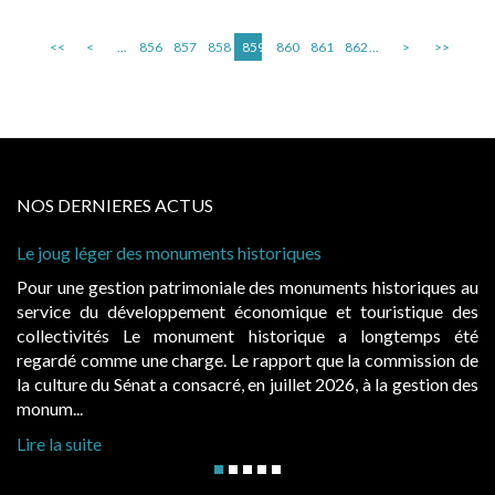
<<
<
...
856
857
858
859
860
861
862
...
>
>>
NOS DERNIERES ACTUS
Le joug léger des monuments historiques
Pour une gestion patrimoniale des monuments historiques au
service du développement économique et touristique des
collectivités Le monument historique a longtemps été
regardé comme une charge. Le rapport que la commission de
la culture du Sénat a consacré, en juillet 2026, à la gestion des
monum...
Lire la suite