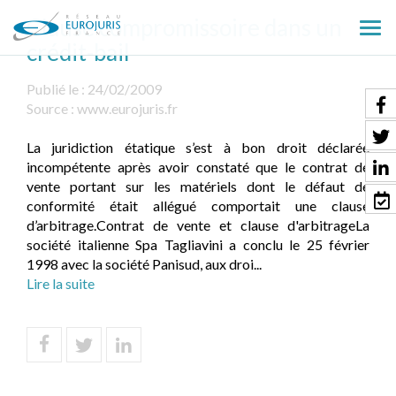
Clause compromissoire dans un
Ouv
crédit-bail
le
men
Publié le :
24/02/2009
Source :
www.eurojuris.fr
La juridiction étatique s’est à bon droit déclarée
incompétente après avoir constaté que le contrat de
vente portant sur les matériels dont le défaut de
conformité était allégué comportait une clause
d’arbitrage.Contrat de vente et clause d'arbitrageLa
société italienne Spa Tagliavini a conclu le 25 février
1998 avec la société Panisud, aux droi...
Lire la suite