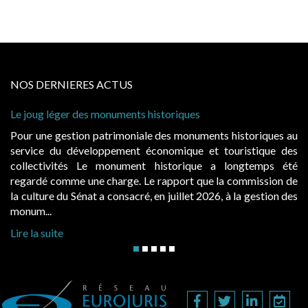
NOS DERNIERES ACTUS
s monuments historiques
Cabines de plage : le
à condition de les ass
 patrimoniale des monuments historiques au
Evocatrices des bai
loppement économique et touristique des
également un beau su
Le monument historique a longtemps été
public, elles donn
ne charge. Le rapport que la commission de
d’occupation. Saisies
t a consacré, en juillet 2026, à la gestion des
hausses, les juridictio
Lire la suite