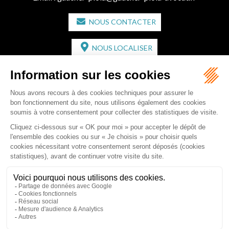
NOUS CONTACTER
NOUS LOCALISER
CABINET SECONDAIRE
2 bis Avenue de l'Europe
33350 ST MAGNE-DE-CASTILLON
Tél :
05 57 55 87 30
- Fax : 05 57 51 73 64
Email :
gaucher-piola@gaucher-piola-avocat.fr
NOUS CONTACTER
NOUS LOCALISER
Accueil
Équipe
Compétences
Rédactions
Contact