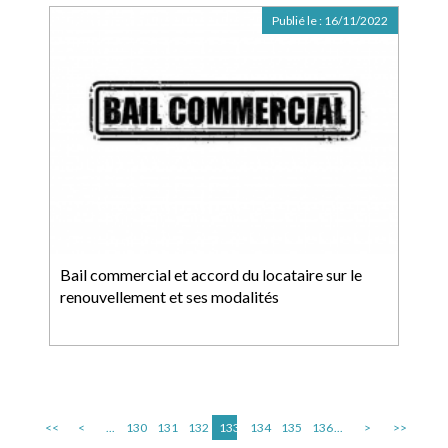
Publié le :
16/11/2022
Bail commercial et accord du locataire sur le
renouvellement et ses modalités
<<
<
...
130
131
132
133
134
135
136
...
>
>>