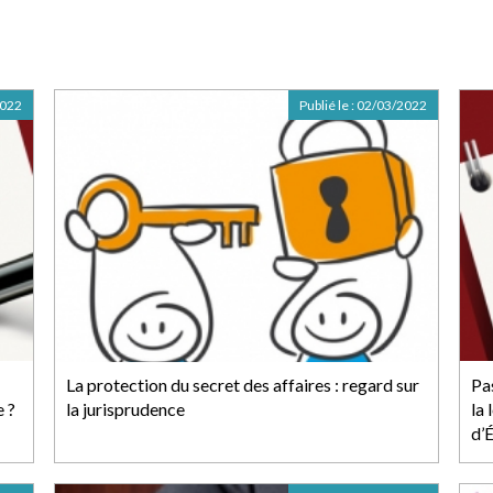
2022
Publié le :
02/03/2022
La protection du secret des affaires : regard sur
Pa
e ?
la jurisprudence
la 
d’