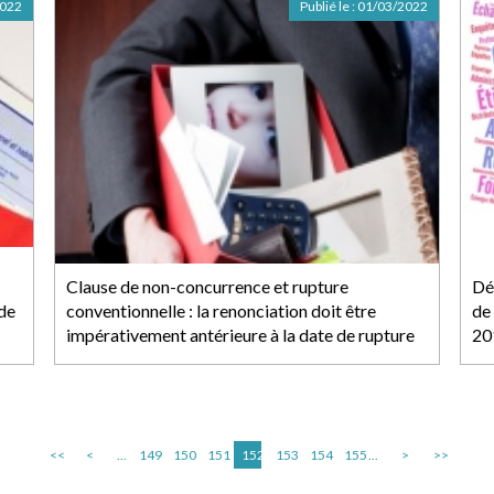
2022
Publié le :
01/03/2022
Clause de non-concurrence et rupture
Dés
 de
conventionnelle : la renonciation doit être
de
impérativement antérieure à la date de rupture
20
<<
<
...
149
150
151
152
153
154
155
...
>
>>