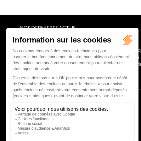
NOS DERNIERES ACTUS
Le joug léger des monuments historiques
Pour une gestion patrimoniale des monuments histori
collectivités Le monument historique a longtemps ét
culture du Sénat a consacré, en juillet 2026, à la gestion 
Lire la suite
CABINET D'AVOCATS GAUCHER-PIOLA
20 avenue Galliéni - 33500 LIBOURNE
Tél :
05 57 55 87 30
- Fax : 05 57 51 73 64
Email :
gaucher-piola@gaucher-piola-avocat.fr